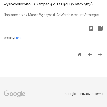
wysokobudżetową kampanię o zasięgu światowym;-)
Napisane przez Marcin Wyszyński, AdWords Account Strategist
Etykiety:
Inne



Google
Privacy
Terms