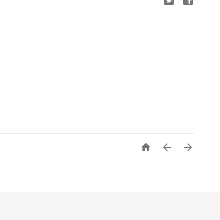


