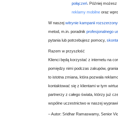
połączeń
. Później możesz
reklamy mobilne
oraz wpro
W naszej
witrynie kampanii rozszerzon
metod, m.in. poradnik
profesjonalnego 
pytania lub potrzebujesz pomocy,
skonta
Razem w przyszłość
Klienci będą korzystać z internetu na co
pomiędzy nimi podczas zakupów, grania 
to istotna zmiana, która pozwala rekla
kontaktować się z klientami w tym wirtu
partnerzy z całego świata, którzy już c
wspólne uczestnictwo w naszej wyprawie
– Autor: Sridhar Ramaswamy, Senior V