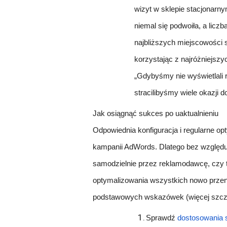
wizyt w sklepie stacjonarn
niemal się podwoiła, a licz
najbliższych miejscowości s
korzystając z najróżniejszyc
„Gdybyśmy nie wyświetlali 
stracilibyśmy wiele okazji d
Jak osiągnąć sukces po uaktualnieniu
Odpowiednia konfiguracja i regularne op
kampanii AdWords. Dlatego bez względu 
samodzielnie przez reklamodawcę, czy t
optymalizowania wszystkich nowo przen
podstawowych wskazówek (więcej szc
1.
Sprawdź
dostosowania 