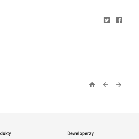



dukty
Deweloperzy