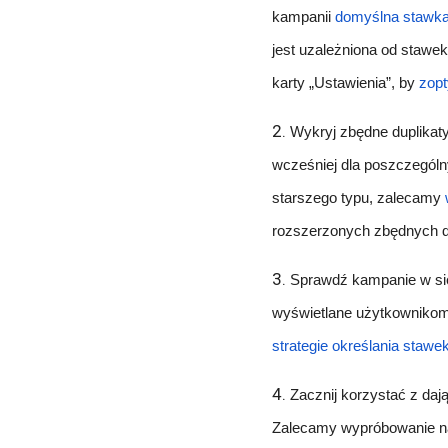
kampanii
domyślna stawka
jest uzależniona od stawe
karty „Ustawienia”, by
zopt
2.
Wykryj zbędne duplikat
wcześniej dla poszczegól
starszego typu, zalecamy
rozszerzonych zbędnych d
3.
Sprawdź kampanie w si
wyświetlane użytkowniko
strategie określania stawe
4.
Zacznij korzystać z da
Zalecamy wypróbowanie n