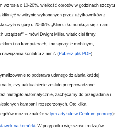
ym wzrosła o 10-20%, wielkość obrotów w godzinach szczytu
ba kliknięć w witrynie wykonanych przez użytkowników z
koczyła w górę o 20-35%. „Klienci komunikują się z nami,
h urządzeń” – mówi Dwight Miller, właściciel firmy.
reklam i na komputerach, i na sprzęcie mobilnym,
o nawiązania kontaktu z nimi”. (
Pobierz plik PDF
).
tymalizowanie to podstawa udanego działania każdej
na to, czy uaktualnienie zostało przeprowadzone
eż nastąpiło automatycznie, zachęcamy do przeglądania i
iesionych kampanii rozszerzonych. Oto kilka
zegółów można znaleźć w
tym artykule w Centrum pomocy
):
stawek na komórki
.
W przypadku większości rodzajów