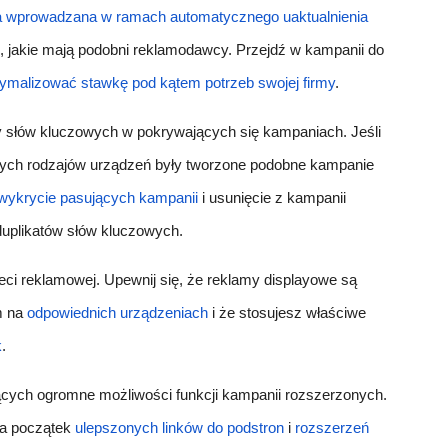
 wprowadzana w ramach automatycznego uaktualnienia
k, jakie mają podobni reklamodawcy. Przejdź w kampanii do
ymalizować stawkę pod kątem potrzeb swojej firmy
.
y słów kluczowych w pokrywających się kampaniach.
Jeśli
nych rodzajów urządzeń były tworzone podobne kampanie
wykrycie pasujących kampanii
i usunięcie z kampanii
uplikatów słów kluczowych.
eci reklamowej.
Upewnij się, że reklamy displayowe są
m na
odpowiednich urządzeniach
i że stosujesz właściwe
k
.
jących ogromne możliwości funkcji kampanii rozszerzonych.
a początek
ulepszonych linków do podstron
i
rozszerzeń