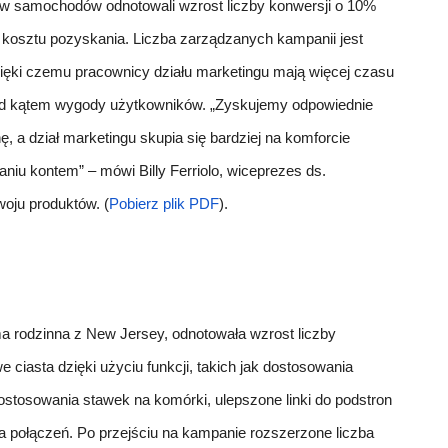
w samochodów odnotowali wzrost liczby konwersji o 10%
kosztu pozyskania. Liczba zarządzanych kampanii jest
ięki czemu pracownicy działu marketingu mają więcej czasu
pod kątem wygody użytkowników. „Zyskujemy odpowiednie
, a dział marketingu skupia się bardziej na komforcie
niu kontem” – mówi Billy Ferriolo, wiceprezes ds.
woju produktów. (
Pobierz plik PDF
).
irma rodzinna z New Jersey, odnotowała wzrost liczby
ciasta dzięki użyciu funkcji, takich jak dostosowania
dostosowania stawek na komórki, ulepszone linki do podstron
a połączeń. Po przejściu na kampanie rozszerzone liczba