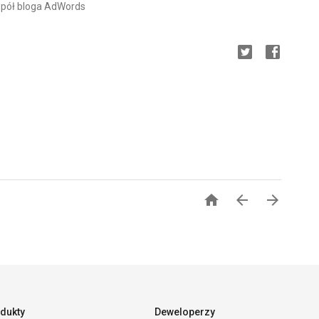
spół bloga AdWords



dukty
Deweloperzy