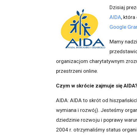
Dzisiaj pre
AIDA
, któr
Google Gra
Mamy nadzie
przedstawi
organizacjom charytatywnym zrozu
przestrzeni online.
Czym w skrócie zajmuje się AIDA
AIDA: AIDA to skrót od hiszpańskic
wymiana i rozwój). Jesteśmy organ
dziedzinie rozwoju i poprawy waru
2004 r. otrzymaliśmy status organi