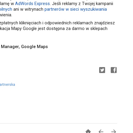
klamę w
AdWords Express
. Jeśli reklamy z Twojej kampanii
ilnych
ani w witrynach
partnerów w sieci wyszukiwania
wienia.
zpłatnych kliknięciach i odpowiednich reklamach znajdziesz
ikacja Mapy Google jest dostępna za darmo w sklepach
t Manager, Google Maps
artnerska


