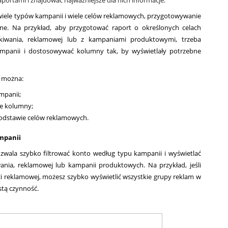
aportami i znajdować najważniejsze dla nich informacje.
ele typów kampanii i wiele celów reklamowych, przygotowywanie 
ne. Na przykład, aby przygotować raport o określonych celach 
iwania, reklamowej lub z kampaniami produktowymi, trzeba 
ampanii i dostosowywać kolumny tak, by wyświetlały potrzebne 
 można:
ampanii;
nie kolumny;
 podstawie celów reklamowych.
mpanii
zwala szybko filtrować konto według typu kampanii i wyświetlać
ania, reklamowej lub kampanii produktowych. Na przykład, jeśli 
ci reklamowej, możesz szybko wyświetlić wszystkie grupy reklam w 
stą czynność.