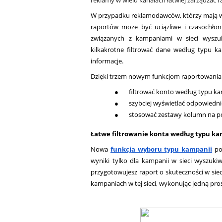
reklamy w wielu kanałach łatwiej zarządzać r
W przypadku reklamodawców, którzy mają wi
raportów może być uciążliwe i czasochłon
związanych z kampaniami w sieci wyszuk
kilkakrotne filtrować dane według typu k
informacje.
Dzięki trzem nowym funkcjom raportowania
●       filtrować konto według typu k
●       szybciej wyświetlać odpowied
●       stosować zestawy kolumn na
Łatwe filtrowanie konta według typu ka
Nowa 
funkcja wyboru typu kampanii
 po
wyniki tylko dla kampanii w sieci wyszukiw
przygotowujesz raport o skuteczności w sie
kampaniach w tej sieci, wykonując jedną pro