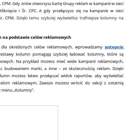
. CPM. Gdy znów otworzysz kartę Grupy reklam w kampanii w sieci 
liknięcia i Śr. CPC. A gdy przełączysz się na kampanie w sieci 
Śr. CPM. 
Dzięki temu szybciej wyświetlisz trafniejsze kolumny na 
n na podstawie celów reklamowych
ane dla określonych celów reklamowych, wprowadzamy 
wstępnie 
zestawy kolumn pomagają szybciej ładować kolumny, które są 
owych. Na przykład możesz mieć wiele kampanii reklamowych, 
z budowaniem marki, a inne – ze skutecznością reklam. Dzięki 
umn możesz łatwo przełączać widok raportów, aby wyświetlać 
lom reklamowym. Zawsze możesz wrócić do sekcji z ostatnią 
z menu „Kolumny”.