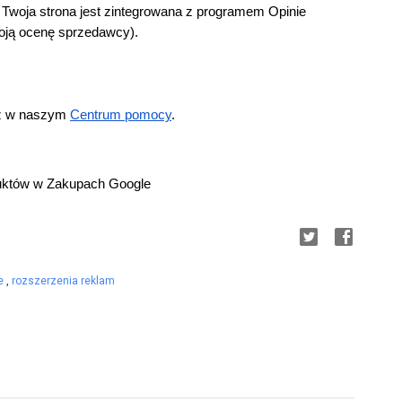
że Twoja strona jest zintegrowana z programem Opinie 
oją ocenę sprzedawcy).
sz w naszym
Centrum pomocy
.
duktów w Zakupach Google
ie
,
rozszerzenia reklam