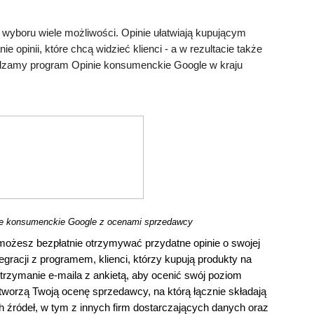
wyboru wiele możliwości. Opinie ułatwiają kupującym 
e opinii, które chcą widzieć klienci - a w rezultacie także 
zamy program Opinie konsumenckie Google w kraju 
ie konsumenckie Google z ocenami sprzedawcy 
żesz bezpłatnie otrzymywać przydatne opinie o swojej 
egracji z programem, klienci, którzy kupują produkty na 
trzymanie e-maila z ankietą, aby ocenić swój poziom 
worzą Twoją ocenę sprzedawcy, na którą łącznie składają 
h źródeł, w tym z innych firm dostarczających danych oraz 