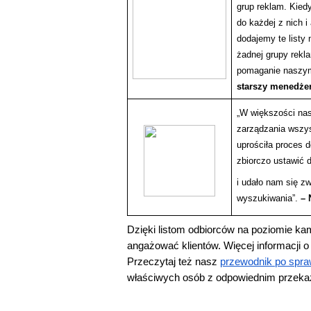
grup reklam. Kied
do każdej z nich 
dodajemy te listy
żadnej grupy rek
pomaganie naszym
starszy menedżer
„W większości nas
zarządzania wszys
uprościła proces d
zbiorczo ustawić 
i udało nam się z
wyszukiwania”. 
– 
Dzięki listom odbiorców na poziomie ka
angażować klientów. Więcej informacji o 
Przeczytaj też nasz 
przewodnik po spr
właściwych osób z odpowiednim przek