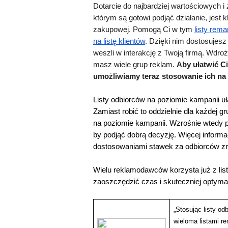
Dotarcie do najbardziej wartościowych 
którym są gotowi podjąć działanie, jest 
zakupowej. Pomogą Ci w tym 
listy rem
na listę klientów
. Dzięki nim dostosujes
weszli w interakcję z Twoją firmą. Wdro
masz wiele grup reklam. 
Aby ułatwić Ci
umożliwiamy teraz stosowanie ich na
Listy odbiorców na poziomie kampanii uł
Zamiast robić to oddzielnie dla każdej
na poziomie kampanii. Wzrośnie wtedy 
by podjąć dobrą decyzję. Więcej inform
dostosowaniami stawek za odbiorców zn
Wielu reklamodawców korzysta już z list
zaoszczędzić czas i skuteczniej optym
„Stosując listy o
wieloma listami 