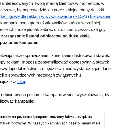
i zainteresowanych Twoją marką klientów w momencie, w 
kluczowe, by poprowadzić ich przez kolejne etapy ścieżki 
arketingowe dla reklam w wyszukiwarce (RLSA)
 i 
kierowanie 
z kampanie pod kątem użytkowników, którzy wcześniej 
żenie ich może jednak zabrać dużo czasu, zwłaszcza gdy 
 zarządzanie listami odbiorców na dużą skalę, 
 poziomie kampanii
.
atwiają także sprawdzanie i zmienianie dostosowań stawek. 
 grupy reklam, możesz zoptymalizować dostosowania stawek 
prawdopodobieństwo, że będziesz mieć wystarczające dane, 
acji o sprawdzonych metodach związanych z 
ajdziesz 
tutaj
.
 odbiorców na poziomie kampanii w sieci wyszukiwania, by 
alizować kampanie:
dbiorców na poziomie kampanii, możemy łatwo zarządzać 
remarketingowymi. W naszych kampaniach często mamy wiele 