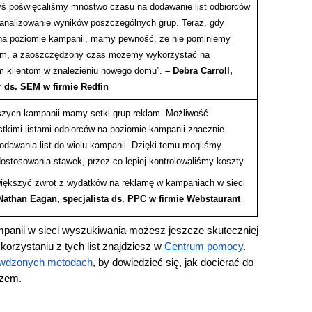
yś poświęcaliśmy mnóstwo czasu na dodawanie list odbiorców 
i analizowanie wyników poszczególnych grup. Teraz, gdy 
 na poziomie kampanii, mamy pewność, że nie pominiemy 
lam, a zaoszczędzony czas możemy wykorzystać na 
 klientom w znalezieniu nowego domu”. 
– Debra Carroll, 
 ds. SEM w firmie Redfin
zych kampanii mamy setki grup reklam. Możliwość 
tkimi listami odbiorców na poziomie kampanii znacznie 
odawania list do wielu kampanii. Dzięki temu mogliśmy 
dostosowania stawek, przez co lepiej kontrolowaliśmy koszty 
większyć zwrot z wydatków na reklamę w kampaniach w sieci 
Nathan Eagan, specjalista ds. PPC w firmie Webstaurant
mpanii w sieci wyszukiwania możesz jeszcze skuteczniej 
korzystaniu z tych list znajdziesz w 
Centrum pomocy
. 
awdzonych metodach
, by dowiedzieć się, jak docierać do 
azem.